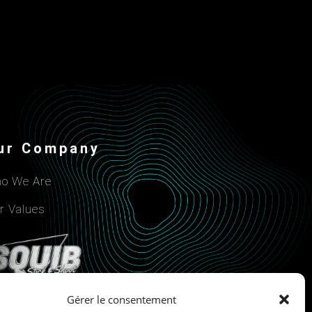
ur Company
o We Are
r Values
Gérer le consentement