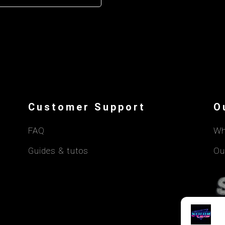
Customer Support
O
FAQ
Wh
Guides & tutos
Ou