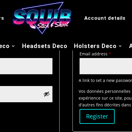
rs
Account details
Register
eco
Headsets Deco
Holsters Deco
Required
Email address
*
A link to set a new passwor
Vos données personnelles s
expérience sur ce site, pou
d'autres fins décrites dan
Register