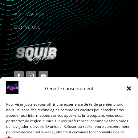
Who We Are
Our Values
Gérer le consentement
Pour viser juste et vous offrir une expérience de tir de premier choix,
Terms and Conditions
nous utilisons des technologies comme les cookies pour stocker et/ou
accéder aux informations sur vos appareils. En acceptant, vous nous
permettez de régler la mire sur vos préférences, comme vos habitudes
Privacy Policy
de navigation ou votre ID unique. Refuser ou retirer votre consentement
pourrait décaler notre visée, affectant certaines fonctionnalités de ce
site.