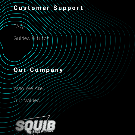
Customer Support
FAQ
Guides & tutos
Our Company
Who We Are
Our Values