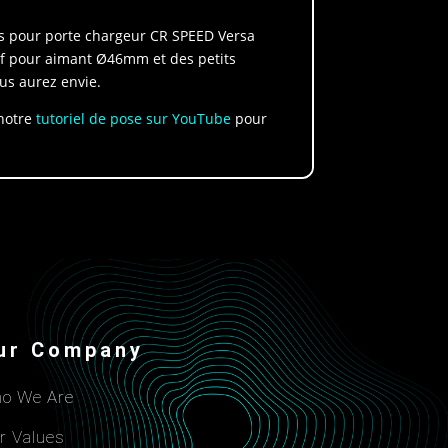
fs pour porte chargeur CR SPEED Versa
sif pour aimant Ø46mm et des petits
ous aurez envie.
 notre
tutoriel de pose sur YouTube
pour
ur Company
o We Are
r Values