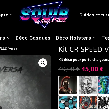
mpte
Guides et tut
rs
Déco Casques
Déco Holsters
Tex
Kit CR SPEED V
SPEED Versa
Kit déco pour porte-chargeur
Le
L
49,00
€
45,00
€
T
prix
p
initial
a
était :
es
49,00 €.
45