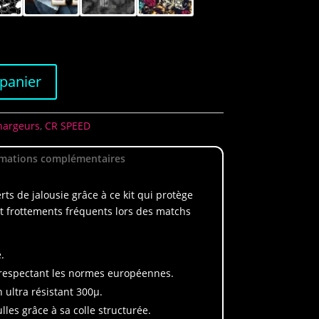
 panier
hargeurs
,
CR SPEED
rmations complémentaires
ts de jalousie grâce à ce kit qui protège
et frottements fréquents lors des matchs
.
 respectant les normes européennes.
n ultra résistant 300µ.
lles grâce à sa colle structurée.