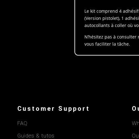
Le kit comprend 4 adhési
(Version pistolet), 1 adhé
autocollants à coller où v
N’hésitez pas à consulter
vous faciliter la tâche.
Customer Support
O
FAQ
Wh
Guides & tutos
Ou