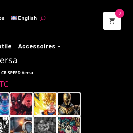
0
os
English
tile
Accessoires
ersa
s CR SPEED Versa
e
TC
rix
ctuel
t :
,00 €.