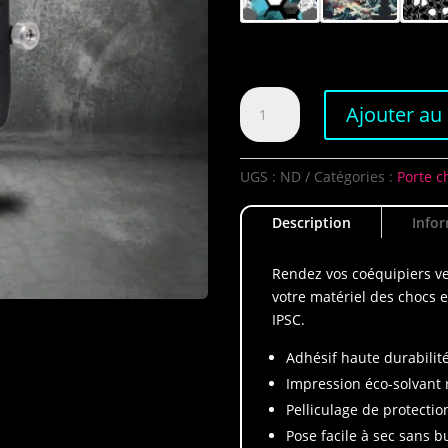
quantité
Ajouter au
de
Kit
CR
UGS :
ND
Catégories :
Porte c
SPEED
Versa
Description
Info
Rendez vos coéquipiers ver
votre matériel des chocs 
IPSC.
Adhésif haute durabilité
Impression éco-solvant
Pelliculage de protectio
Pose facile à sec sans bu