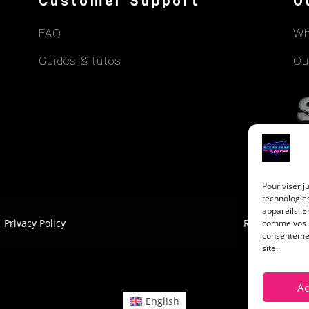
Customer Support
O
FAQ
Wh
Guides & tutos
Ou
Pour viser j
technologie
appareils. E
Privacy Policy
Return Policy
comme vos ha
consentement
site.
Ac
English