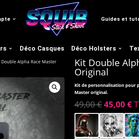
mpte
Guides et tut
rs
Déco Casques
Déco Holsters
Tex
Kit Double Alp
t Double Alpha Race Master
Original
Kit de personnalisation pour
Master original.
Le
L
49,00
€
45,00
€
T
prix
p
initial
a
était :
es
49,00 €.
45