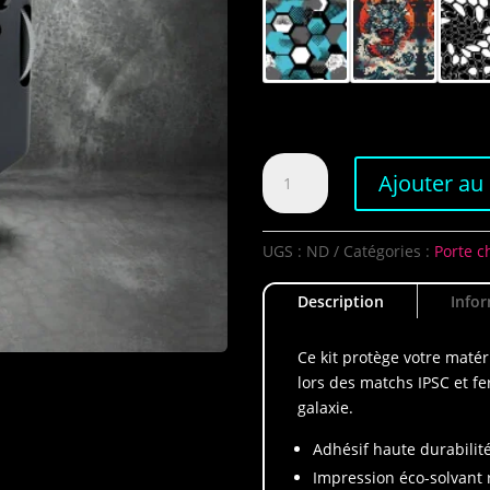
quantité
Ajouter au
de
Kit
Double
UGS :
ND
Catégories :
Porte c
Alpha
Race
Description
Info
Master
Original
Ce kit protège votre matér
lors des matchs IPSC et fer
galaxie.
Adhésif haute durabilité
Impression éco-solvant