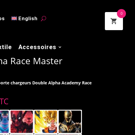
0
os
English
tile
Accessoires
ha Race Master
 porte chargeurs Double Alpha Academy Race
e
TC
rix
ctuel
t :
,00 €.