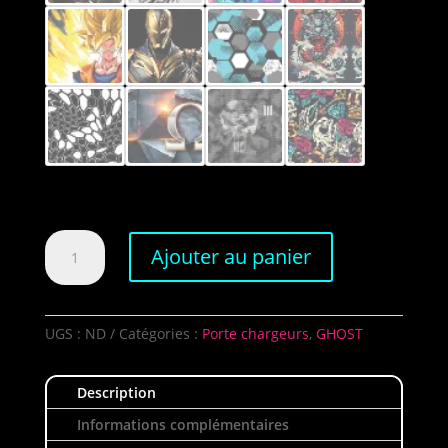
quantité
Ajouter au panier
de
Kit
Ghost
PCC
UGS :
ND
Catégories :
Porte chargeurs
,
GHOST
Description
Informations complémentaires