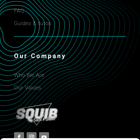
FAQ
Guides & tutos
Our Company
Who We Are
Our Values