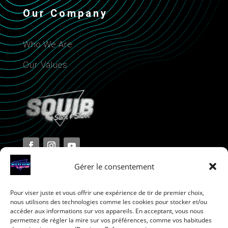
Our Company
Who We Are
Our Values
Gérer le consentement
Pour viser juste et vous offrir une expérience de tir de premier choix,
Terms and Conditions
nous utilisons des technologies comme les cookies pour stocker et/ou
accéder aux informations sur vos appareils. En acceptant, vous nous
permettez de régler la mire sur vos préférences, comme vos habitudes
Privacy Policy