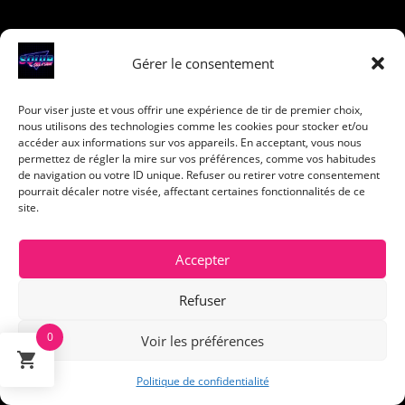
Contact us
Gérer le consentement
Ze Ced :
+33 6 08 45 59 46
Pour viser juste et vous offrir une expérience de tir de premier choix,
nous utilisons des technologies comme les cookies pour stocker et/ou
accéder aux informations sur vos appareils. En acceptant, vous nous
Contact form
permettez de régler la mire sur vos préférences, comme vos habitudes
de navigation ou votre ID unique. Refuser ou retirer votre consentement
pourrait décaler notre visée, affectant certaines fonctionnalités de ce
site.
Customer Support
Accepter
FAQ
Refuser
Guides & tutos
0
Voir les préférences
Politique de confidentialité