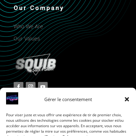
Our Company
Who We Are
Our Values
Gérer le consentement
Pour viser juste et vous offrir une expérience de tir de premier choix,
Terms and Conditions
nous utilisons des technologies comme les cookies pour stocker et/ou
accéder aux informations sur vos appareils. En acceptant, vous nous
permettez de régler la mire sur vos préférences, comme vos habitudes
Privacy Policy