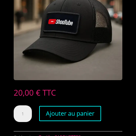
20,00
€
TTC
quantité
Ajouter au panier
de
Casquette
Squib