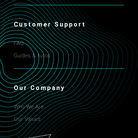
Customer Support
FAQ
Guides & tutos
Our Company
Who We Are
Our Values