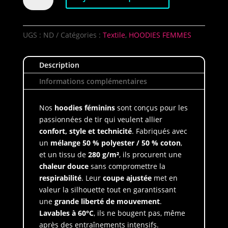
Hoodie
Shooter
Brass
UGS :
ND
Catégories :
Textile
,
HOODIES FEMMES
Pro
Shops
Description
Femme
Informations complémentaires
Nos
hoodies féminins
sont conçus pour les
passionnées de tir qui veulent allier
confort, style et technicité
. Fabriqués avec
un
mélange 50 % polyester / 50 % coton
,
et un tissu de
280 g/m²
, ils procurent une
chaleur douce
sans compromettre la
respirabilité
. Leur
coupe ajustée
met en
valeur la silhouette tout en garantissant
une
grande liberté de mouvement
.
Lavables à 60°C
, ils ne bougent pas, même
après des entraînements intensifs.