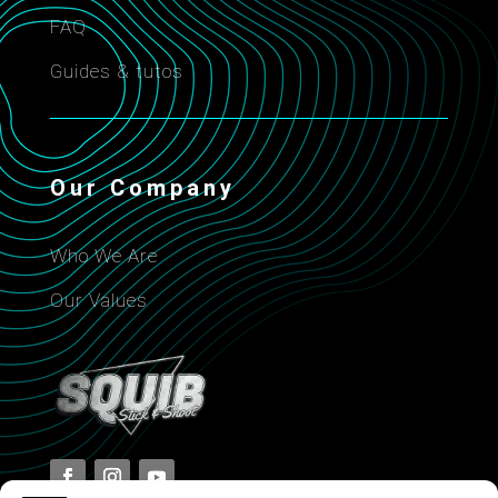
FAQ
Guides & tutos
Our Company
Who We Are
Our Values