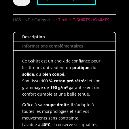
T-
Shirt
Brass
UGS :
ND
Catégories :
Textile
,
T-SHIRTS HOMMES
Pro
Shops
Description
Homme
Informations complémentaires
Ce t-shirt est un choix de confiance pour
les tireurs qui veulent du
pratique
, du
solide
, du
bien coupé
.
Son tissu
100 % coton pré-rétréci
et son
grammage de
190 g/m²
garantissent un
confort durable et une belle tenue.
Grâce à sa
coupe droite
, il s’adapte à
toutes les morphologies et suit vos
mouvements sans contrainte.
Lavable à
40°C
, il conserve ses qualités,