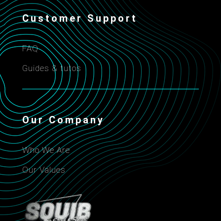
Customer Support
FAQ
Guides & tutos
Our Company
Who We Are
Our Values