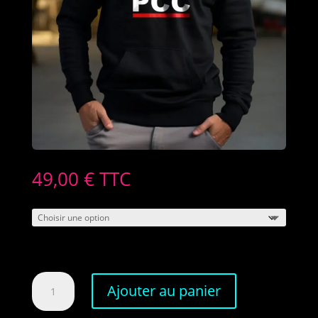
49,00
€
TTC
quantité
Ajouter au panier
de
Hoodie