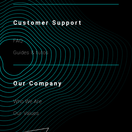
Customer Support
FAQ
Guides & tutos
Our Company
Who We Are
Our Values