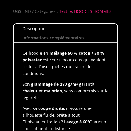
RUN
PCC
UGS :
ND
Catégories :
Textile
,
HOODIES HOMMES
Homme
Description
Informations complémentaires
Ce hoodie en
mélange 50 % coton / 50 %
polyester
est conçu pour ceux qui veulent
rester à l’aise, quelles que soient les
conditions.
Son
grammage de 280 g/m²
garantit
chaleur et maintien
, sans compromis sur la
légèreté.
Avec sa
coupe droite
, il assure une
silhouette fluide, prête à tout.
Et niveau entretien ?
Lavage à 60°C
, aucun
souci, il tient la distance.